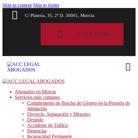
Skip to content
Skip to footer
C/ Platería, 35, 2º D. 30001, Murcia.
LLAMA AHORA
Abogados en Murcia
Servicios más comunes
Complemento de Brecha de Género en la Pensión de
Jubilación
Divorcio, Separación y Menores
Despido
Accidente de Tráfico
Herencias
Incapacidad Permanete