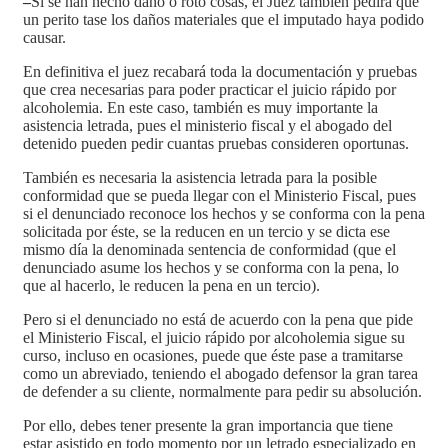
–
Si se han hecho daño o roto cosas, el Juez también pedirá que
un perito tase los daños materiales que el imputado haya podido
causar.
En definitiva el juez recabará toda la documentación y pruebas
que crea necesarias para poder practicar el juicio rápido por
alcoholemia. En este caso, también es muy importante la
asistencia letrada, pues el ministerio fiscal y el abogado del
detenido pueden pedir cuantas pruebas consideren oportunas.
También es necesaria la asistencia letrada para la posible
conformidad que se pueda llegar con el Ministerio Fiscal, pues
si el denunciado reconoce los hechos y se conforma con la pena
solicitada por éste, se la reducen en un tercio y se dicta ese
mismo día la denominada sentencia de conformidad (que el
denunciado asume los hechos y se conforma con la pena, lo
que al hacerlo, le reducen la pena en un tercio).
Pero si el denunciado no está de acuerdo con la pena que pide
el Ministerio Fiscal, el juicio rápido por alcoholemia sigue su
curso, incluso en ocasiones, puede que éste pase a tramitarse
como un abreviado, teniendo el abogado defensor la gran tarea
de defender a su cliente, normalmente para pedir su absolución.
Por ello, debes tener presente la gran importancia que tiene
estar asistido en todo momento por un letrado especializado en