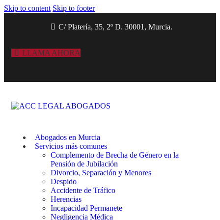
Skip to content
Skip to footer
C/ Platería, 35, 2º D. 30001, Murcia.
LLAMA AHORA
Abogados en Murcia
Servicios más comunes
Complemento de Brecha de Género en la
Pensión de Jubilación
Divorcio, Separación y Menores
Despido
Accidente de Tráfico
Herencias
Incapacidad Permanete
Negligencia Médica