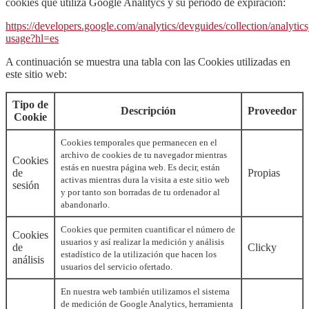
cookies que utiliza Google Analitycs y su periodo de expiración:
https://developers.google.com/analytics/devguides/collection/analytics
usage?hl=es
A continuación se muestra una tabla con las Cookies utilizadas en
este sitio web:
Tipo de
Descripción
Proveedor
Cookie
Cookies temporales que permanecen en el
archivo de cookies de tu navegador mientras
Cookies
estás en nuestra página web. Es decir, están
de
Propias
activas mientras dura la visita a este sitio web
sesión
y por tanto son borradas de tu ordenador al
abandonarlo.
Cookies que permiten cuantificar el número de
Cookies
usuarios y así realizar la medición y análisis
de
Clicky
estadístico de la utilización que hacen los
análisis
usuarios del servicio ofertado.
En nuestra web también utilizamos el sistema
de medición de Google Analytics, herramienta