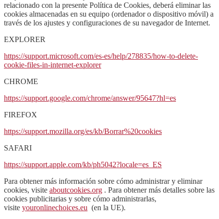
relacionado con la presente Política de Cookies, deberá eliminar las
cookies almacenadas en su equipo (ordenador o dispositivo móvil) a
través de los ajustes y configuraciones de su navegador de Internet.
EXPLORER
https://support.microsoft.com/es-es/help/278835/how-to-delete-
cookie-files-in-internet-explorer
CHROME
https://support.google.com/chrome/answer/95647?hl=es
FIREFOX
https://support.mozilla.org/es/kb/Borrar%20cookies
SAFARI
https://support.apple.com/kb/ph5042?locale=es_ES
Para obtener más información sobre cómo administrar y eliminar
cookies, visite
aboutcookies.org
. Para obtener más detalles sobre las
cookies publicitarias y sobre cómo administrarlas,
visite
youronlinechoices.eu
(en la UE).