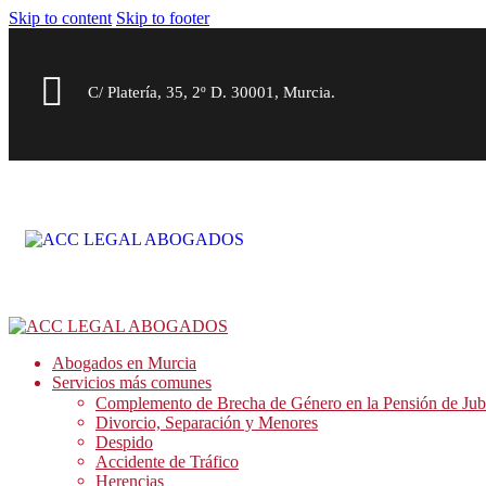
Skip to content
Skip to footer
C/ Platería, 35, 2º D. 30001, Murcia.
Abogados en Murcia
Servicios más comunes
Complemento de Brecha de Género en la Pensión de Jub
Divorcio, Separación y Menores
Despido
Accidente de Tráfico
Herencias