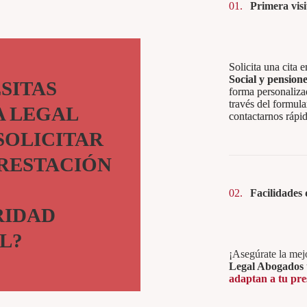
01.
Primera visi
Solicita una cita 
Social y pension
SITAS
forma personaliza
través del formula
A LEGAL
contactarnos rápi
SOLICITAR
RESTACIÓN
02.
Facilidades 
RIDAD
SOCIAL Y
L?
¡Asegúrate la mej
Legal Abogados
adaptan a tu pr