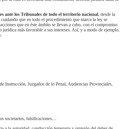
es ante los Tribunales de todo el territorio nacional
, desde la
 y cuidando que en todo el procedimiento que marca la ley se
 acciones que en éste ámbito se llevan a cabo, con el compromiso
n jurídica más favorable a sus intereses. Así, y a modo de ejemplo,
:
 de Instrucción, Juzgados de lo Penal, Audiencias Provinciales,
os societarios, falsificaciones…
cia a la autoridad, conducción temeraria y omisión del deber de