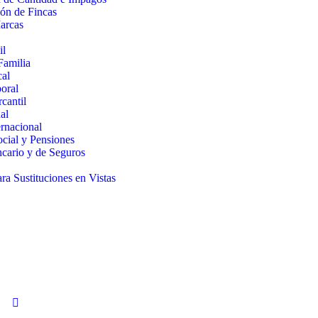
ón de Fincas
arcas
il
Familia
cal
oral
cantil
al
rnacional
cial y Pensiones
cario y de Seguros
a Sustituciones en Vistas