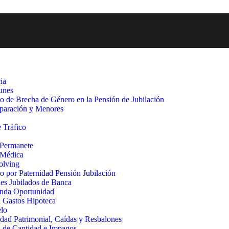
ia
unes
 de Brecha de Género en la Pensión de Jubilación
eparación y Menores
 Tráfico
 Permanete
 Médica
olving
 por Paternidad Pensión Jubilación
es Jubilados de Banca
nda Oportunidad
 Gastos Hipoteca
elo
dad Patrimonial, Caídas y Resbalones
 de Cantidad e Impagos