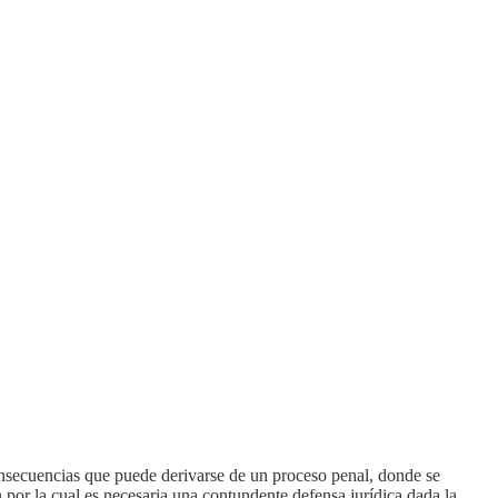
secuencias que puede derivarse de un proceso penal, donde se
por la cual es necesaria una contundente defensa jurídica dada la