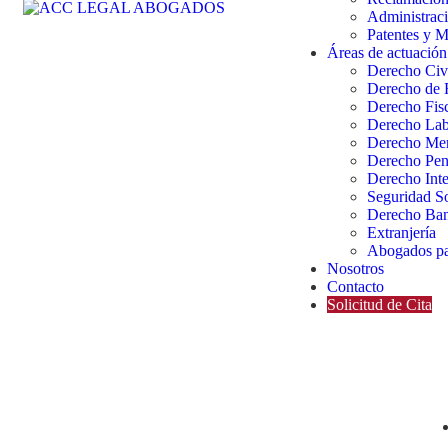
Administraci
Patentes y M
Áreas de actuación
Derecho Civ
Derecho de 
Derecho Fis
Derecho Lab
Derecho Mer
Derecho Pen
Derecho Inte
Seguridad So
Derecho Ban
Extranjería
Abogados par
Nosotros
Contacto
Solicitud de Cita