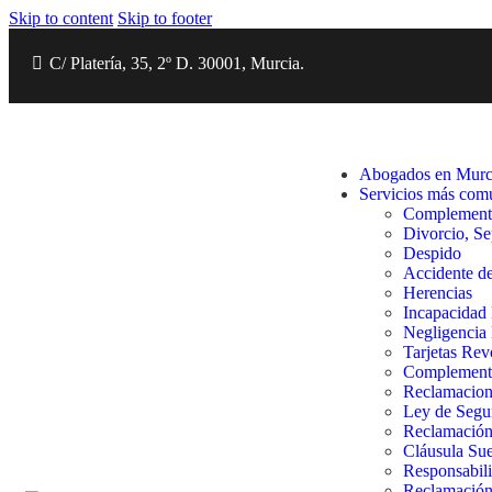
Skip to content
Skip to footer
C/ Platería, 35, 2º D. 30001, Murcia.
Abogados en Murc
Servicios más com
Complemento
Divorcio, S
Despido
Accidente de
Herencias
Incapacidad
Negligencia
Tarjetas Rev
Complemento
Reclamacion
Ley de Segu
Reclamación
Cláusula Su
Responsabili
Reclamación