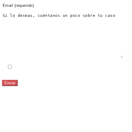
He leido y acepto el
Aviso Legal
y la
Política de
Privacidad