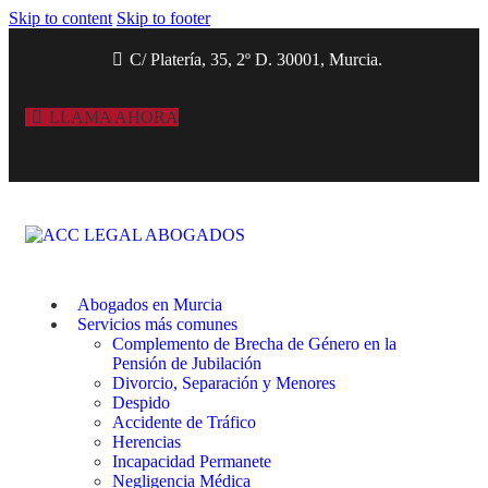
Skip to content
Skip to footer
C/ Platería, 35, 2º D. 30001, Murcia.
LLAMA AHORA
Abogados en Murcia
Servicios más comunes
Complemento de Brecha de Género en la
Pensión de Jubilación
Divorcio, Separación y Menores
Despido
Accidente de Tráfico
Herencias
Incapacidad Permanete
Negligencia Médica