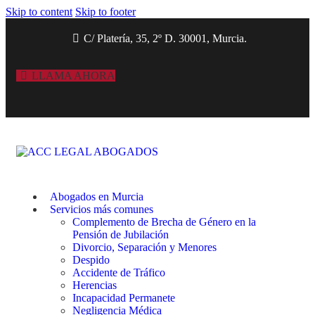
Skip to content
Skip to footer
C/ Platería, 35, 2º D. 30001, Murcia.
LLAMA AHORA
Abogados en Murcia
Servicios más comunes
Complemento de Brecha de Género en la
Pensión de Jubilación
Divorcio, Separación y Menores
Despido
Accidente de Tráfico
Herencias
Incapacidad Permanete
Negligencia Médica