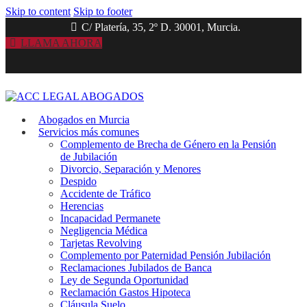
Skip to content
Skip to footer
C/ Platería, 35, 2º D. 30001, Murcia.
LLAMA AHORA
Abogados en Murcia
Servicios más comunes
Complemento de Brecha de Género en la Pensión
de Jubilación
Divorcio, Separación y Menores
Despido
Accidente de Tráfico
Herencias
Incapacidad Permanete
Negligencia Médica
Tarjetas Revolving
Complemento por Paternidad Pensión Jubilación
Reclamaciones Jubilados de Banca
Ley de Segunda Oportunidad
Reclamación Gastos Hipoteca
Cláusula Suelo