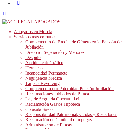
Abogados en Murcia
Servicios más comunes
Complemento de Brecha de Género en la Pensión de
Jubilación
Divorcio, Separación y Menores
Despido
Accidente de Tráfico
Herencias
Incapacidad Permanete
Negligencia Médica
Tarjetas Revolving
Complemento por Paternidad Pensión Jubilación
Reclamaciones Jubilados de Banca
Ley de Segunda Oportunidad
Reclamación Gastos Hipoteca
Cláusula Suelo
Responsabilidad Patrimonial, Caídas y Resbalones
Reclamación de Cantidad e Impagos
Administración de Fincas