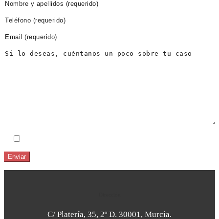
He leido y acepto el
Aviso Legal
y la
Política de Privacidad
Dirección
C/ Platería, 35, 2º D. 30001, Murcia.