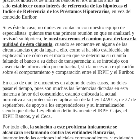
prácticas abusivas de muchos bancos en los últimos años ha
sido
establecer como interés de referencia de las hipotecas el
Índice de Referencia de los Préstamos Hipotecarios
, en vez del
conocido Euribor.
Si es éste tu caso, no dudes en contactar con nuestro equipo de
especialistas, quienes tras una primera reunión en que se analizará y
revisará su hipoteca,
t
e mostrararemos el camino para declarar la
nulidad de ésta cláusula
, cuando se encuentre en alguna de las
circunstancias que da lugar a ello, como si ha sido establecida sin
explicación de cómo es el modo en que se determina su cuantía
faltando el banco a su deber de transparencia; si se introdujo con
ausencia de información precontractual, sin la necesaria explicación
sobre el comportamiento y comparación entre el IRPH y el Euribor.
En caso de que te encuentres en alguno de estos casos, no dejes
pasar el tiempo, pues son muchas las Sentencias dictadas en esta
materia a favor del consumidor, estando enfocada la actual
normativa a su protección en aplicación de la Ley 14/2013, de 27 de
septiembre, de apoyo a los emprendedores y su internalización,
siendo que dicha Ley eliminó definitivamente el IRPH Cajas, el
IRPH Bancos, y el Ceca.
Por todo ello,
la solución a este problema únicamente se
alcanzará reclamando contra las entidades Bancarias
,
interponiendo las acciones judiciales correspondientes, y exigiendo