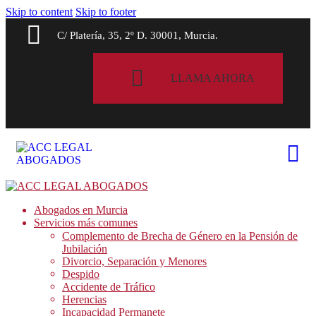
Skip to content
Skip to footer
C/ Platería, 35, 2º D. 30001, Murcia.
LLAMA AHORA
Abogados en Murcia
Servicios más comunes
Complemento de Brecha de Género en la Pensión de
Jubilación
Divorcio, Separación y Menores
Despido
Accidente de Tráfico
Herencias
Incapacidad Permanete