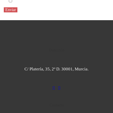
He leido y acepto el
Aviso Legal
y la
Política de Privacidad
Dirección
C/ Platería, 35, 2º D. 30001, Murcia.
Contacto