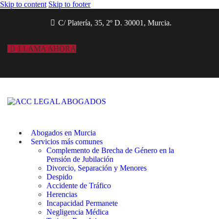
Skip to content
Skip to footer
C/ Platería, 35, 2º D. 30001, Murcia.
LLAMA AHORA
Abogados en Murcia
Servicios más comunes
Complemento de Brecha de Género en la
Pensión de Jubilación
Divorcio, Separación y Menores
Despido
Accidente de Tráfico
Herencias
Incapacidad Permanete
Negligencia Médica