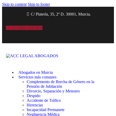
Skip to content
Skip to footer
C/ Platería, 35, 2º D. 30001, Murcia.
LLAMA AHORA
Abogados en Murcia
Servicios más comunes
Complemento de Brecha de Género en la
Pensión de Jubilación
Divorcio, Separación y Menores
Despido
Accidente de Tráfico
Herencias
Incapacidad Permanete
Negligencia Médica