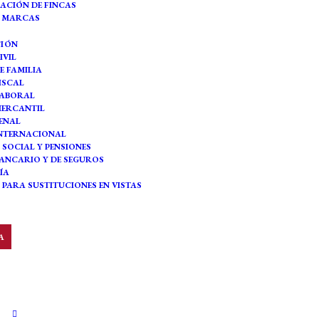
ACIÓN DE FINCAS
Y MARCAS
CIÓN
IVIL
E FAMILIA
ISCAL
LABORAL
MERCANTIL
ENAL
INTERNACIONAL
 SOCIAL Y PENSIONES
ANCARIO Y DE SEGUROS
ÍA
PARA SUSTITUCIONES EN VISTAS
A