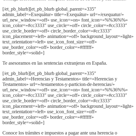
[/et_pb_blurb][et_pb_blurb global_parent=»335″
admin_label=»Exequátur» title=»Exequátur» url=»/exequatur/»
url_new_window=»off» use_icon=»on» font_icon=»%%36%%»
icon_color=»#cc3333″ use_circle=»off» circle_color=»#cc3333″
use_circle_border=»off» circle_border_color=»#cc3333″
icon_placement=»left» animation=»off» background_layout=»light»
text_orientation=»left» use_icon_font_size=»off»
use_border_color=»off» border_color=»#ffffff»
border_style=»solid»]
Te asesoramos en las sentencias extranjeras en España.
[/et_pb_blurb][et_pb_blurb global_parent=»335″
admin_label=»Herencias y Testamentos» title=»Herencias y
Testamentos» url=»/testamentos-y-particion-de-herencias/»
url_new_window=»off» use_icon=»on» font_icon=»%%36%%»
icon_color=»#cc3333″ use_circle=»off» circle_color=»#cc3333″
use_circle_border=»off» circle_border_color=»#cc3333″
icon_placement=»left» animation=»off» background_layout=»light»
text_orientation=»left» use_icon_font_size=»off»
use_border_color=»off» border_color=»#ffffff»
border_style=»solid»]
Conoce los trámites e impuestos a pagar ante una herencia o