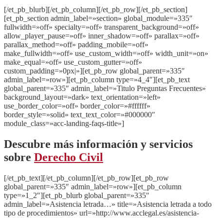
[/et_pb_blurb][/et_pb_column][/et_pb_row][/et_pb_section]
[et_pb_section admin_label=»section» global_module=»335″
fullwidth=»off» specialty=»off» transparent_background=»off»
allow_player_pause=»off» inner_shadow=»off» parallax=»off»
parallax_method=»off» padding_mobile=»off»
make_fullwidth=»off» use_custom_width=»off» width_unit=»on»
make_equal=»off» use_custom_gutter=»off»
custom_padding=»0px|»][et_pb_row global_parent=»335″
admin_label=»row»][et_pb_column type=»4_4″][et_pb_text
global_parent=»335″ admin_label=»Titulo Preguntas Frecuentes»
background_layout=»dark» text_orientation=»left»
use_border_color=»off» border_color=»#ffffff»
border_style=»solid» text_text_color=»#000000″
module_class=»acc-landing-faqs-title»]
Descubre más información y servicios
sobre
Derecho Civil
[/et_pb_text][/et_pb_column][/et_pb_row][et_pb_row
global_parent=»335″ admin_label=»row»][et_pb_column
type=»1_2″][et_pb_blurb global_parent=»335″
admin_label=»Asistencia letrada…» title=»Asistencia letrada a todo
tipo de procedimientos» url=»http://www.acclegal.es/asistencia-