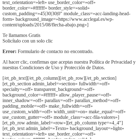
text_orientation=»left» use_border_color=»off»
border_color=»#ffffff» border_style=»solid»
custom_padding=»45|30|30|0″ module_class=»acc-landing-head-
form» background_image=»https://www.acclegal.es/wp-
content/uploads/2015/08/flecha-abajo.png»]
Te llamamos Gratis
Solicítalo con un solo clic
Error:
Formulario de contacto no encontrado.
Al hacer clic, confirmas que aceptas nuestra Política de Privacidad y
nuestras Condiciones de Uso y Protección de Datos.
[/et_pb_text][/et_pb_column][/et_pb_row][/et_pb_section]
[et_pb_section admin_label=»section» fullwidth=»off»
specialty=»off» transparent_background=»off»
background_color=»#ffffff» allow_player_pause=»off»
inner_shadow=»off» parallax=»off» parallax_method=»off»
padding_mobile=»off» make_fullwidth=»off»
use_custom_width=»off» width_unit=»on» make_equal=»off»
use_custom_gutter=»off» module_class=»acc-fila-valores»]
[et_pb_row admin_label=»row»][et_pb_column type=»4_4″]
[et_pb_text admin_label=»Texto» background_layout=»light»
text_orientation=»left» use_border_color=»off»