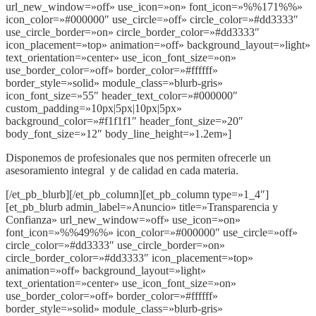
url_new_window=»off» use_icon=»on» font_icon=»%%171%%»
icon_color=»#000000″ use_circle=»off» circle_color=»#dd3333″
use_circle_border=»on» circle_border_color=»#dd3333″
icon_placement=»top» animation=»off» background_layout=»light»
text_orientation=»center» use_icon_font_size=»on»
use_border_color=»off» border_color=»#ffffff»
border_style=»solid» module_class=»blurb-gris»
icon_font_size=»55″ header_text_color=»#000000″
custom_padding=»10px|5px|10px|5px»
background_color=»#f1f1f1″ header_font_size=»20″
body_font_size=»12″ body_line_height=»1.2em»]
Disponemos de profesionales que nos permiten ofrecerle un
asesoramiento integral y de calidad en cada materia.
[/et_pb_blurb][/et_pb_column][et_pb_column type=»1_4″]
[et_pb_blurb admin_label=»Anuncio» title=»Transparencia y
Confianza» url_new_window=»off» use_icon=»on»
font_icon=»%%49%%» icon_color=»#000000″ use_circle=»off»
circle_color=»#dd3333″ use_circle_border=»on»
circle_border_color=»#dd3333″ icon_placement=»top»
animation=»off» background_layout=»light»
text_orientation=»center» use_icon_font_size=»on»
use_border_color=»off» border_color=»#ffffff»
border_style=»solid» module_class=»blurb-gris»