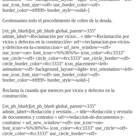
use_icon_font_size=»off» use_border_color=»off»
border_color=»#ffffff» border_style=»solid»]
Gestionamos todo el procedimiento de cobro de la deuda.
[/et_pb_blurb][et_pb_blurb global_parent=»335″
admin_label=»Reclamación por vicios…» title=»Reclamación por
vicios y defectos en la construcción» url=»/reclamacion-por-vicios-
y-defectos-en-la-construccion/» url_new_window=»off»
use_icon=»on» font_icon=»%%36%%» icon_color=»#cc3333″
use_circle=»off» circle_color=»#cc3333″ use_circle_border=»off»
circle_border_color=»#cc3333″ icon_placement=»left»
animation=»off» background_layout=»light» text_orientation=»left»
use_icon_font_size=»off» use_border_color=»off»
border_color=»#ffffff» border_style=»solid»]
Reclama la cuantía que mereces por vicios y defectos en la
construcción.
[/et_pb_blurb][et_pb_blurb global_parent=»335″
admin_label=»Redacción y revisión…» title=»Redacción y revisión
de documentos y contratos » url=»/redaccion-de-documentos-y-
contratos/ » url_new_window=»off» use_icon=»on»
font_icon=»%%36%%» icon_color=»#cc3333″ use_circle=»off»
circle_color=»#cc3333″ use_circle_border=»off»