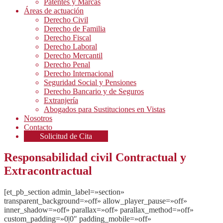
Patentes y Marcas
Áreas de actuación
Derecho Civil
Derecho de Familia
Derecho Fiscal
Derecho Laboral
Derecho Mercantil
Derecho Penal
Derecho Internacional
Seguridad Social y Pensiones
Derecho Bancario y de Seguros
Extranjería
Abogados para Sustituciones en Vistas
Nosotros
Contacto
Solicitud de Cita
Responsabilidad civil Contractual y
Extracontractual
[et_pb_section admin_label=»section»
transparent_background=»off» allow_player_pause=»off»
inner_shadow=»off» parallax=»off» parallax_method=»off»
custom_padding=»0|0″ padding_mobile=»off»