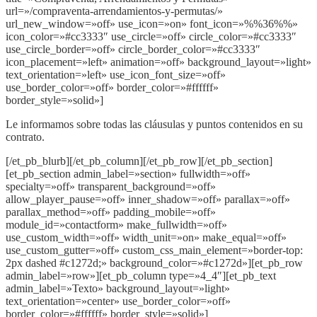
url=»/compraventa-arrendamientos-y-permutas/»
url_new_window=»off» use_icon=»on» font_icon=»%%36%%»
icon_color=»#cc3333″ use_circle=»off» circle_color=»#cc3333″
use_circle_border=»off» circle_border_color=»#cc3333″
icon_placement=»left» animation=»off» background_layout=»light»
text_orientation=»left» use_icon_font_size=»off»
use_border_color=»off» border_color=»#ffffff»
border_style=»solid»]
Le informamos sobre todas las cláusulas y puntos contenidos en su
contrato.
[/et_pb_blurb][/et_pb_column][/et_pb_row][/et_pb_section]
[et_pb_section admin_label=»section» fullwidth=»off»
specialty=»off» transparent_background=»off»
allow_player_pause=»off» inner_shadow=»off» parallax=»off»
parallax_method=»off» padding_mobile=»off»
module_id=»contactform» make_fullwidth=»off»
use_custom_width=»off» width_unit=»on» make_equal=»off»
use_custom_gutter=»off» custom_css_main_element=»border-top:
2px dashed #c1272d;» background_color=»#c1272d»][et_pb_row
admin_label=»row»][et_pb_column type=»4_4″][et_pb_text
admin_label=»Texto» background_layout=»light»
text_orientation=»center» use_border_color=»off»
border_color=»#ffffff» border_style=»solid»]