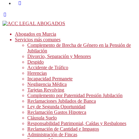
Abogados en Murcia
Servicios más comunes
Complemento de Brecha de Género en la Pensión de
Jubilación
Divorcio, Separación y Menores
Despido
Accidente de Tráfico
Herencias
Incapacidad Permanete
Negligencia Médica
Tarjetas Revolving
Complemento por Paternidad Pensión Jubilación
Reclamaciones Jubilados de Banca
Ley de Segunda Oportunidad
Reclamación Gastos Hipoteca
Cláusula Suelo
Responsabilidad Patrimonial, Caídas y Resbalones
Reclamación de Cantidad e Impagos
Administración de Fincas