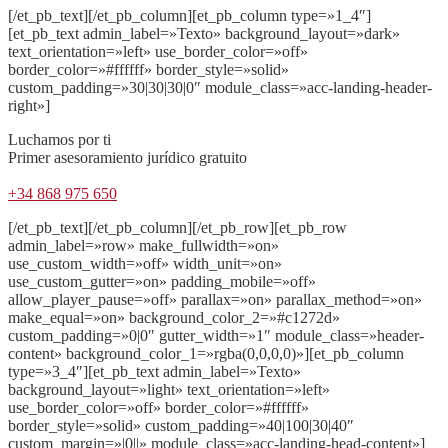
[/et_pb_text][/et_pb_column][et_pb_column type=»1_4″]
[et_pb_text admin_label=»Texto» background_layout=»dark»
text_orientation=»left» use_border_color=»off»
border_color=»#ffffff» border_style=»solid»
custom_padding=»30|30|30|0″ module_class=»acc-landing-header-
right»]
Luchamos por ti
Primer asesoramiento jurídico gratuito
+34 868 975 650
[/et_pb_text][/et_pb_column][/et_pb_row][et_pb_row
admin_label=»row» make_fullwidth=»on»
use_custom_width=»off» width_unit=»on»
use_custom_gutter=»on» padding_mobile=»off»
allow_player_pause=»off» parallax=»on» parallax_method=»on»
make_equal=»on» background_color_2=»#c1272d»
custom_padding=»0|0″ gutter_width=»1″ module_class=»header-
content» background_color_1=»rgba(0,0,0,0)»][et_pb_column
type=»3_4″][et_pb_text admin_label=»Texto»
background_layout=»light» text_orientation=»left»
use_border_color=»off» border_color=»#ffffff»
border_style=»solid» custom_padding=»40|100|30|40″
custom_margin=»|0||» module_class=»acc-landing-head-content»]