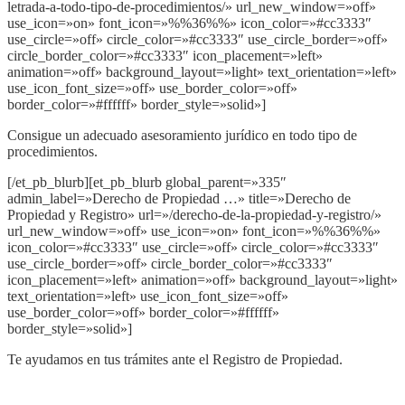
letrada-a-todo-tipo-de-procedimientos/» url_new_window=»off»
use_icon=»on» font_icon=»%%36%%» icon_color=»#cc3333″
use_circle=»off» circle_color=»#cc3333″ use_circle_border=»off»
circle_border_color=»#cc3333″ icon_placement=»left»
animation=»off» background_layout=»light» text_orientation=»left»
use_icon_font_size=»off» use_border_color=»off»
border_color=»#ffffff» border_style=»solid»]
Consigue un adecuado asesoramiento jurídico en todo tipo de
procedimientos.
[/et_pb_blurb][et_pb_blurb global_parent=»335″
admin_label=»Derecho de Propiedad …» title=»Derecho de
Propiedad y Registro» url=»/derecho-de-la-propiedad-y-registro/»
url_new_window=»off» use_icon=»on» font_icon=»%%36%%»
icon_color=»#cc3333″ use_circle=»off» circle_color=»#cc3333″
use_circle_border=»off» circle_border_color=»#cc3333″
icon_placement=»left» animation=»off» background_layout=»light»
text_orientation=»left» use_icon_font_size=»off»
use_border_color=»off» border_color=»#ffffff»
border_style=»solid»]
Te ayudamos en tus trámites ante el Registro de Propiedad.