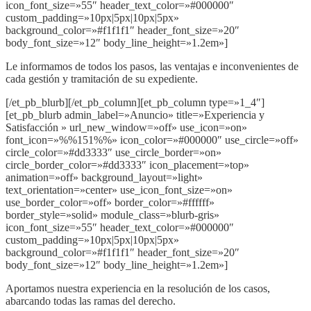
icon_font_size=»55″ header_text_color=»#000000″
custom_padding=»10px|5px|10px|5px»
background_color=»#f1f1f1″ header_font_size=»20″
body_font_size=»12″ body_line_height=»1.2em»]
Le informamos de todos los pasos, las ventajas e inconvenientes de
cada gestión y tramitación de su expediente.
[/et_pb_blurb][/et_pb_column][et_pb_column type=»1_4″]
[et_pb_blurb admin_label=»Anuncio» title=»Experiencia y
Satisfacción » url_new_window=»off» use_icon=»on»
font_icon=»%%151%%» icon_color=»#000000″ use_circle=»off»
circle_color=»#dd3333″ use_circle_border=»on»
circle_border_color=»#dd3333″ icon_placement=»top»
animation=»off» background_layout=»light»
text_orientation=»center» use_icon_font_size=»on»
use_border_color=»off» border_color=»#ffffff»
border_style=»solid» module_class=»blurb-gris»
icon_font_size=»55″ header_text_color=»#000000″
custom_padding=»10px|5px|10px|5px»
background_color=»#f1f1f1″ header_font_size=»20″
body_font_size=»12″ body_line_height=»1.2em»]
Aportamos nuestra experiencia en la resolución de los casos,
abarcando todas las ramas del derecho.