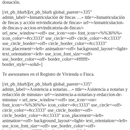
donación.
[/et_pb_blurb][et_pb_blurb global_parent=»335″
admin_label=»Inmatriculación de fincas …» title=»Inmatriculación
de fincas y acción reivindicatoria de fincas» url=»/inmatriculacion-
de-fincas-y-accion-revindicatoria-de-fincas/»
url_new_window=»off» use_icon=»on» font_icon=»%%36%%»
icon_color=»#cc3333″ use_circle=»off» circle_color=»#cc3333″
use_circle_border=»off» circle_border_color=»#cc3333″
icon_placement=»left» animation=»off» background_layout=»light»
text_orientation=»left» use_icon_font_size=»off»
use_border_color=»off» border_color=»#ffffff»
border_style=»solid»]
Te asesoramos en el Registro de Vivienda o Finca.
[/et_pb_blurb][et_pb_blurb global_parent=»335″
admin_label=»Asistencia a notarias…» title=»Asistencia a notarias y
redacción de minutas» url=»/asistencia-a-notarias-y-redaccion-de-
minutas/ » url_new_window=»off» use_icon=»on»
font_icon=»%%36%%» icon_color=»#cc3333″ use_circle=»off»
circle_color=»#cc3333″ use_circle_border=»off»
circle_border_color=»#cc3333″ icon_placement=»left»
animation=»off» background_layout=»light» text_orientation=»left»
use_icon_font_size=»off» use_border_color=»off»