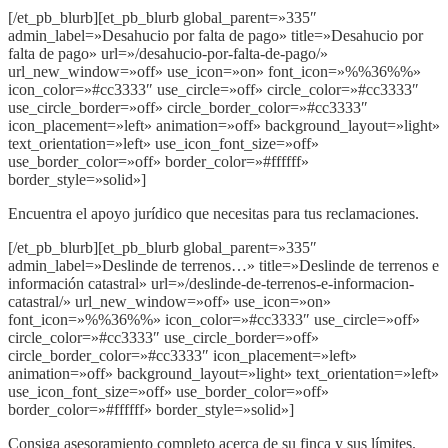
[/et_pb_blurb][et_pb_blurb global_parent=»335″
admin_label=»Desahucio por falta de pago» title=»Desahucio por
falta de pago» url=»/desahucio-por-falta-de-pago/»
url_new_window=»off» use_icon=»on» font_icon=»%%36%%»
icon_color=»#cc3333″ use_circle=»off» circle_color=»#cc3333″
use_circle_border=»off» circle_border_color=»#cc3333″
icon_placement=»left» animation=»off» background_layout=»light»
text_orientation=»left» use_icon_font_size=»off»
use_border_color=»off» border_color=»#ffffff»
border_style=»solid»]
Encuentra el apoyo jurídico que necesitas para tus reclamaciones.
[/et_pb_blurb][et_pb_blurb global_parent=»335″
admin_label=»Deslinde de terrenos…» title=»Deslinde de terrenos e
información catastral» url=»/deslinde-de-terrenos-e-informacion-
catastral/» url_new_window=»off» use_icon=»on»
font_icon=»%%36%%» icon_color=»#cc3333″ use_circle=»off»
circle_color=»#cc3333″ use_circle_border=»off»
circle_border_color=»#cc3333″ icon_placement=»left»
animation=»off» background_layout=»light» text_orientation=»left»
use_icon_font_size=»off» use_border_color=»off»
border_color=»#ffffff» border_style=»solid»]
Consiga asesoramiento completo acerca de su finca y sus límites.