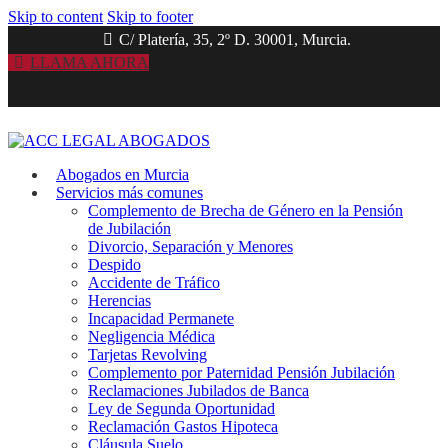
Skip to content
Skip to footer
C/ Platería, 35, 2º D. 30001, Murcia.
LLAMA AHORA
Abogados en Murcia
Servicios más comunes
Complemento de Brecha de Género en la Pensión
de Jubilación
Divorcio, Separación y Menores
Despido
Accidente de Tráfico
Herencias
Incapacidad Permanete
Negligencia Médica
Tarjetas Revolving
Complemento por Paternidad Pensión Jubilación
Reclamaciones Jubilados de Banca
Ley de Segunda Oportunidad
Reclamación Gastos Hipoteca
Cláusula Suelo