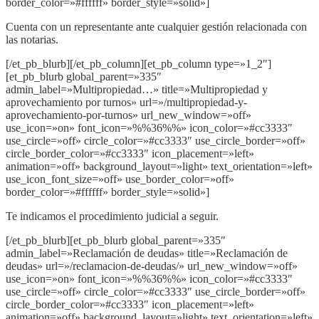
border_color=»#ffffff» border_style=»solid»]
Cuenta con un representante ante cualquier gestión relacionada con
las notarias.
[/et_pb_blurb][/et_pb_column][et_pb_column type=»1_2″]
[et_pb_blurb global_parent=»335″
admin_label=»Multipropiedad…» title=»Multipropiedad y
aprovechamiento por turnos» url=»/multipropiedad-y-
aprovechamiento-por-turnos» url_new_window=»off»
use_icon=»on» font_icon=»%%36%%» icon_color=»#cc3333″
use_circle=»off» circle_color=»#cc3333″ use_circle_border=»off»
circle_border_color=»#cc3333″ icon_placement=»left»
animation=»off» background_layout=»light» text_orientation=»left»
use_icon_font_size=»off» use_border_color=»off»
border_color=»#ffffff» border_style=»solid»]
Te indicamos el procedimiento judicial a seguir.
[/et_pb_blurb][et_pb_blurb global_parent=»335″
admin_label=»Reclamación de deudas» title=»Reclamación de
deudas» url=»/reclamacion-de-deudas/» url_new_window=»off»
use_icon=»on» font_icon=»%%36%%» icon_color=»#cc3333″
use_circle=»off» circle_color=»#cc3333″ use_circle_border=»off»
circle_border_color=»#cc3333″ icon_placement=»left»
animation=»off» background_layout=»light» text_orientation=»left»