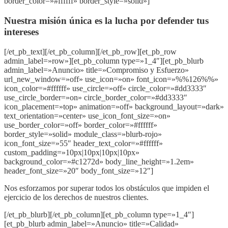
border_color=»#ffffff» border_style=»solid»]
Nuestra misión única es la lucha por defender tus
intereses
[/et_pb_text][/et_pb_column][/et_pb_row][et_pb_row
admin_label=»row»][et_pb_column type=»1_4″][et_pb_blurb
admin_label=»Anuncio» title=»Compromiso y Esfuerzo»
url_new_window=»off» use_icon=»on» font_icon=»%%126%%»
icon_color=»#ffffff» use_circle=»off» circle_color=»#dd3333″
use_circle_border=»on» circle_border_color=»#dd3333″
icon_placement=»top» animation=»off» background_layout=»dark»
text_orientation=»center» use_icon_font_size=»on»
use_border_color=»off» border_color=»#ffffff»
border_style=»solid» module_class=»blurb-rojo»
icon_font_size=»55″ header_text_color=»#ffffff»
custom_padding=»10px|10px|10px|10px»
background_color=»#c1272d» body_line_height=»1.2em»
header_font_size=»20″ body_font_size=»12″]
Nos esforzamos por superar todos los obstáculos que impiden el
ejercicio de los derechos de nuestros clientes.
[/et_pb_blurb][/et_pb_column][et_pb_column type=»1_4″]
[et_pb_blurb admin_label=»Anuncio» title=»Calidad»