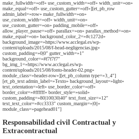
make_fullwidth=»off» use_custom_width=»off» width_unit=»on»
make_equal=»off» use_custom_gutter=»off»][et_pb_row
admin_label=»row» make_fullwidth=»on»
use_custom_width=»off» width_unit=»on»
use_custom_gutter=»on» padding_mobile=»off»
allow_player_pause=»off» parallax=»on» parallax_method=»on»
make_equal=»on» background_color_2=»#c1272d»
background_image=»https://www.acclegal.es/wp-
content/uploads/2015/08/f-head-negligencias.jpg»
custom_padding=»0|0″ gutter_width=»1″
background_color=»#f7f7f7″
bg_img_1=»https://www.acclegal.es/wp-
content/uploads/2015/08/fonto-header-02.png»
module_class=»header-row»][et_pb_column type=»3_4″]
[et_pb_text admin_label=»Texto» background_layout=»light»
text_orientation=»left» use_border_color=»off»
border_color=»#ffffff» border_style=»solid»
custom_padding=»80|100|30|40″ text_font_size=»12″
text_text_color=»#cc3333″ custom_margin=»|0||»
module_class=»pagehead01″]
Responsabilidad civil Contractual y
Extracontractual