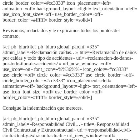
circle_border_color=»#cc3333″ icon_placement=»left»
animation=»off» background_layout=»light» text_orientation=»left»
use_icon_font_size=»off» use_border_color=»off»
border_color=»#ffffff» border_style=»solid»]
Revisamos, redactados y te explicamos todos los puntos del
contrato.
[/et_pb_blurb][et_pb_blurb global_parent=»335″
admin_label=»Reclamación caídas…» title=»Reclamación de daños
por caídas y todo tipo de accidentes» url=»/reclamacion-de-danos-
por-todo-tipo-de-accidentes/ » url_new_window=»off»
use_icon=»on» font_icon=»%%36%%» icon_color=»#cc3333″
use_circle=»off» circle_color=»#cc3333″ use_circle_border=»off»
circle_border_color=»#cc3333″ icon_placement=»left»
animation=»off» background_layout=»light» text_orientation=»left»
use_icon_font_size=»off» use_border_color=»off»
border_color=»#ffffff» border_style=»solid»]
Consigue la indemnización que mereces.
[/et_pb_blurb][et_pb_blurb global_parent=»335″
admin_label=»Responsabilidad Civil…» title=»Responsabilidad
Civil Contractual y Extracontractual» url=»/responsabilidad-civil-
contractual-y-extracontractual/ » url_new_window=»off»