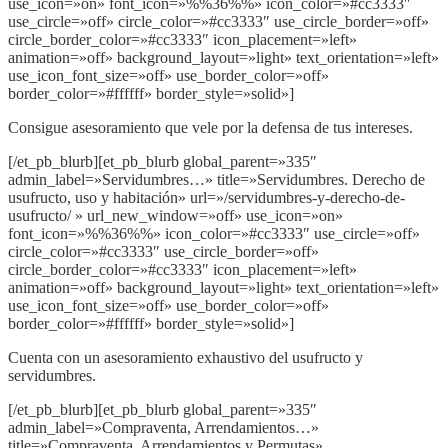
use_icon=»on» font_icon=»%%36%%» icon_color=»#cc3333″
use_circle=»off» circle_color=»#cc3333″ use_circle_border=»off»
circle_border_color=»#cc3333″ icon_placement=»left»
animation=»off» background_layout=»light» text_orientation=»left»
use_icon_font_size=»off» use_border_color=»off»
border_color=»#ffffff» border_style=»solid»]
Consigue asesoramiento que vele por la defensa de tus intereses.
[/et_pb_blurb][et_pb_blurb global_parent=»335″
admin_label=»Servidumbres…» title=»Servidumbres. Derecho de
usufructo, uso y habitación» url=»/servidumbres-y-derecho-de-
usufructo/ » url_new_window=»off» use_icon=»on»
font_icon=»%%36%%» icon_color=»#cc3333″ use_circle=»off»
circle_color=»#cc3333″ use_circle_border=»off»
circle_border_color=»#cc3333″ icon_placement=»left»
animation=»off» background_layout=»light» text_orientation=»left»
use_icon_font_size=»off» use_border_color=»off»
border_color=»#ffffff» border_style=»solid»]
Cuenta con un asesoramiento exhaustivo del usufructo y
servidumbres.
[/et_pb_blurb][et_pb_blurb global_parent=»335″
admin_label=»Compraventa, Arrendamientos…»
title=»Compraventa, Arrendamientos y Permutas»