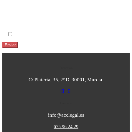
He leido y acepto el
Aviso Legal
y la
Política de Privacidad
Dirección
C/ Platería, 35, 2º D. 30001, Murcia.
Contacto
info@acclegal.es
675 96 24 29