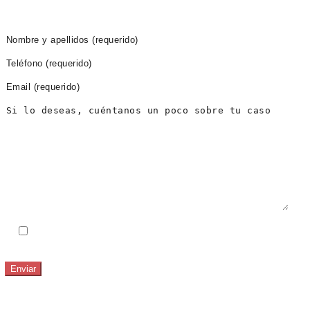
PIDE CITA AHORA
He leido y acepto el
Aviso Legal
y la
Política de
Privacidad