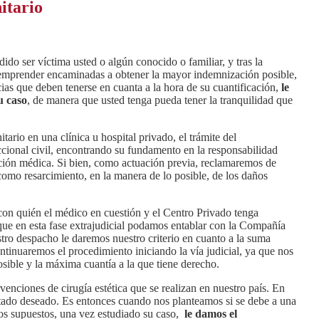
itario
ido ser víctima usted o algún conocido o familiar, y tras la
a emprender encaminadas a obtener la mayor indemnización posible,
cias que deben tenerse en cuanta a la hora de su cuantificación,
le
u caso
, de manera que usted tenga pueda tener la tranquilidad que
ario en una clínica u hospital privado, el trámite del
iccional civil, encontrando su fundamento en la responsabilidad
vención médica. Si bien, como actuación previa, reclamaremos de
como resarcimiento, en la manera de lo posible, de los daños
on quién el médico en cuestión y el Centro Privado tenga
 que en esta fase extrajudicial podamos entablar con la Compañía
tro despacho le daremos nuestro criterio en cuanto a la suma
ntinuaremos el procedimiento iniciando la vía judicial, ya que nos
ible y la máxima cuantía a la que tiene derecho.
enciones de cirugía estética que se realizan en nuestro país. En
ltado deseado. Es entonces cuando nos planteamos si se debe a una
tos supuestos, una vez estudiado su caso,
le damos el