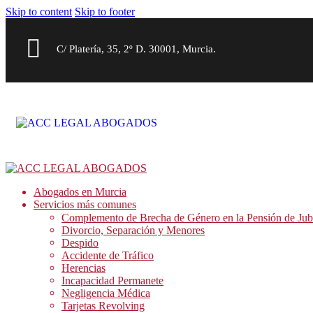
Skip to content
Skip to footer
C/ Platería, 35, 2º D. 30001, Murcia.
Abogados en Murcia
Servicios más comunes
Complemento de Brecha de Género en la Pensión de Jub
Divorcio, Separación y Menores
Despido
Accidente de Tráfico
Herencias
Incapacidad Permanete
Negligencia Médica
Tarjetas Revolving