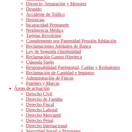
Divorcio, Separación y Menores
Despido
Accidente de Tráfico
Herencias
Incapacidad Permanete
Negligencia Médica
Tarjetas Revolving
Complemento por Paternidad Pensión Jubilación
Reclamaciones Jubilados de Banca
Ley de Segunda Oportunidad
Reclamación Gastos Hipoteca
Cláusula Suelo
Responsabilidad Patrimonial, Caídas y Resbalones
Reclamación de Cantidad e Impagos
Administración de Fincas
Patentes y Marcas
Áreas de actuación
Derecho Civil
Derecho de Familia
Derecho Fiscal
Derecho Laboral
Derecho Mercantil
Derecho Penal
Derecho Internacional
Seguridad Social y Pensiones