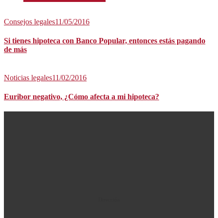
Consejos legales
11/05/2016
Si tienes hipoteca con Banco Popular, entonces estás pagando
de más
Noticias legales
11/02/2016
Euribor negativo, ¿Cómo afecta a mi hipoteca?
Dirección