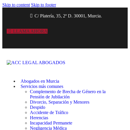
Skip to content
Skip to footer
C/ Platería, 35, 2º D. 30001, Murcia.
LLAMA AHORA
Abogados en Murcia
Servicios más comunes
Complemento de Brecha de Género en la
Pensión de Jubilación
Divorcio, Separación y Menores
Despido
Accidente de Tráfico
Herencias
Incapacidad Permanete
Negligencia Médica