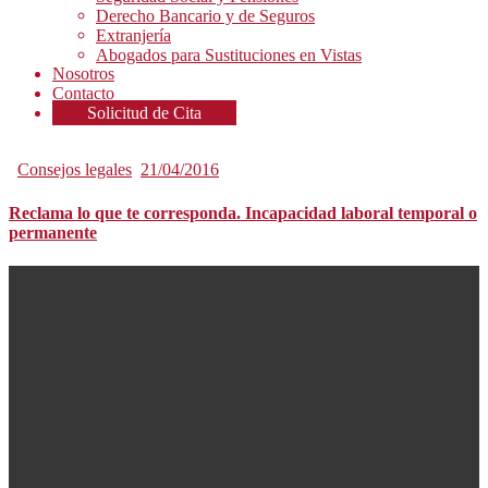
Derecho Bancario y de Seguros
Extranjería
Abogados para Sustituciones en Vistas
Nosotros
Contacto
Solicitud de Cita
Consejos legales
21/04/2016
Reclama lo que te corresponda. Incapacidad laboral temporal o
permanente