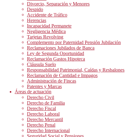
Divorcio, Separación y Menores
Despido
Accidente de Tráfico
Herencias
Incapacidad Permanete
Negligencia Médica
Tarjetas Revolving
Complemento por Paternidad Pensión Jubilación
Reclamaciones Jubilados de Banca
Ley de Segunda Oportunidad
Reclamación Gastos Hipoteca
Cláusula Suelo
Responsabilidad Patrimonial, Caídas y Resbalones
Reclamación de Cantidad e Impagos
Administración de Fincas
Patentes y Marcas
Áreas de actuación
Derecho Civil
Derecho de Familia
Derecho Fiscal
Derecho Laboral
Derecho Mercantil
Derecho Penal
Derecho Internacional
Seguridad Social y Pensiones