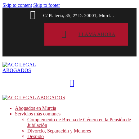
Skip to content
Skip to footer
C/ Platería, 35, 2º D. 30001, Murcia.
LLAMA AHORA
Abogados en Murcia
Servicios más comunes
Complemento de Brecha de Género en la Pensión de
Jubilación
Divorcio, Separación y Menores
Despido