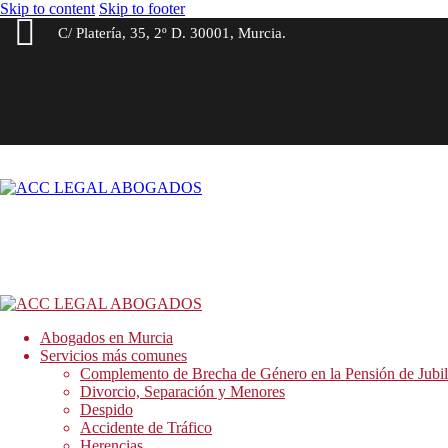
Skip to content
Skip to footer
C/ Platería, 35, 2º D. 30001, Murcia.
Abogados en Murcia
Servicios más comunes
Complemento de Brecha de Género en la Pensión de Jubil
Divorcio, Separación y Menores
Despido
Accidente de Tráfico
Herencias