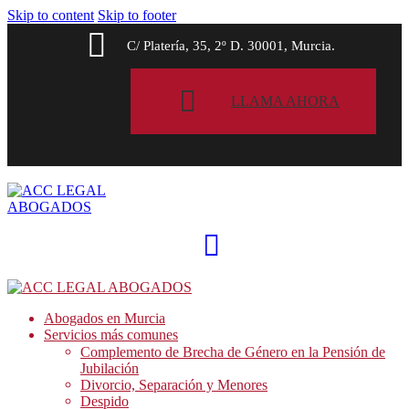
Skip to content
Skip to footer
C/ Platería, 35, 2º D. 30001, Murcia.
LLAMA AHORA
Abogados en Murcia
Servicios más comunes
Complemento de Brecha de Género en la Pensión de
Jubilación
Divorcio, Separación y Menores
Despido