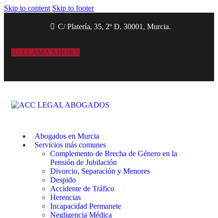
Skip to content
Skip to footer
C/ Platería, 35, 2º D. 30001, Murcia.
LLAMA AHORA
Abogados en Murcia
Servicios más comunes
Complemento de Brecha de Género en la
Pensión de Jubilación
Divorcio, Separación y Menores
Despido
Accidente de Tráfico
Herencias
Incapacidad Permanete
Negligencia Médica