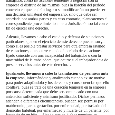
trabajador, como las acciones tendentes a negociar con la
empresa el disfrute de las mismas, pues la fijación del período
concreto en que tendrán lugar o su modificación no puede ser
una decisión unilateral del empresario, sino que debe ser
acordada por ambas partes y en caso contrario, plantearemos el
correspondiente procedimiento ante la Jurisdicción social con el
fin de ejercer este derecho.
Además, llevamos a cabo el estudio y defensa de situaciones
particulares que en el ejercicio de este derecho pueden surgir,
como si es posible prestar servicios para otra empresa estando
de vacaciones, que ocurre cuando el período de vacaciones
fijado coincide con una incapacidad del trabajador o con la
maternidad de la trabajadora, que ocurre si el trabajador deja de
prestar servicios antes de este derecho…
Igualmente,
llevamos a cabo la tramitación de permisos ante
la empresa
, informándote y analizando cuando existe motivo
para poder adaptándolo y los derechos y consecuencias que ello
conlleva, pues se trata de una cesación temporal en la empresa
por causa determinada que debe ser comunicado con una
antelación suficiente y asimismo justificado. Dichos permisos
atienden a diferentes circunstancias, pueden ser: permiso por
matrimonio, parto, gestación, por enfermedad, por traslado del
domicilio habitual, por enfermedad y muerte de un pariente, por
lactancia de un hijo… Siendo que en dichos permisos es