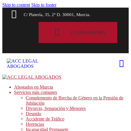
Skip to content
Skip to footer
C/ Platería, 35, 2º D. 30001, Murcia.
LLAMA AHORA
Abogados en Murcia
Servicios más comunes
Complemento de Brecha de Género en la Pensión de
Jubilación
Divorcio, Separación y Menores
Despido
Accidente de Tráfico
Herencias
Incapacidad Permanete