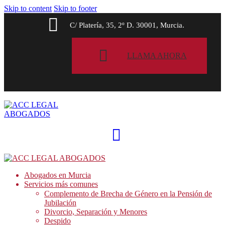
Skip to content
Skip to footer
C/ Platería, 35, 2º D. 30001, Murcia.
LLAMA AHORA
Abogados en Murcia
Servicios más comunes
Complemento de Brecha de Género en la Pensión de
Jubilación
Divorcio, Separación y Menores
Despido