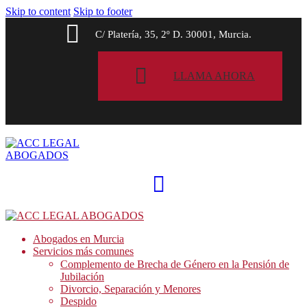
Skip to content
Skip to footer
C/ Platería, 35, 2º D. 30001, Murcia.
LLAMA AHORA
Abogados en Murcia
Servicios más comunes
Complemento de Brecha de Género en la Pensión de
Jubilación
Divorcio, Separación y Menores
Despido