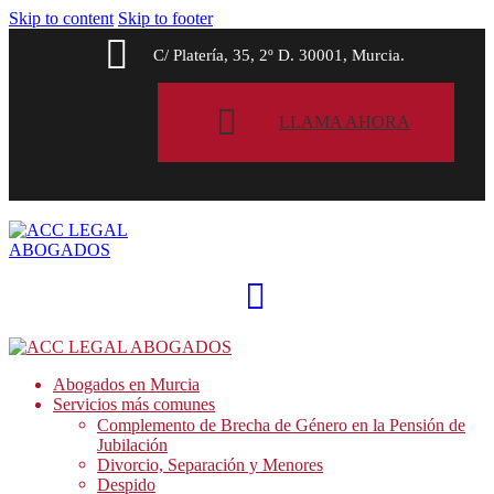
Skip to content
Skip to footer
C/ Platería, 35, 2º D. 30001, Murcia.
LLAMA AHORA
Abogados en Murcia
Servicios más comunes
Complemento de Brecha de Género en la Pensión de
Jubilación
Divorcio, Separación y Menores
Despido