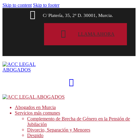
Skip to content
Skip to footer
C/ Platería, 35, 2º D. 30001, Murcia.
LLAMA AHORA
Abogados en Murcia
Servicios más comunes
Complemento de Brecha de Género en la Pensión de
Jubilación
Divorcio, Separación y Menores
Despido