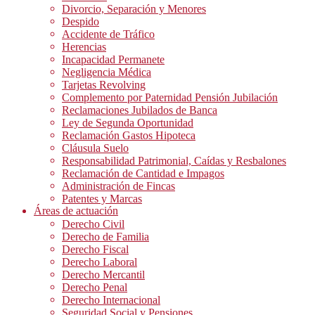
Divorcio, Separación y Menores
Despido
Accidente de Tráfico
Herencias
Incapacidad Permanete
Negligencia Médica
Tarjetas Revolving
Complemento por Paternidad Pensión Jubilación
Reclamaciones Jubilados de Banca
Ley de Segunda Oportunidad
Reclamación Gastos Hipoteca
Cláusula Suelo
Responsabilidad Patrimonial, Caídas y Resbalones
Reclamación de Cantidad e Impagos
Administración de Fincas
Patentes y Marcas
Áreas de actuación
Derecho Civil
Derecho de Familia
Derecho Fiscal
Derecho Laboral
Derecho Mercantil
Derecho Penal
Derecho Internacional
Seguridad Social y Pensiones