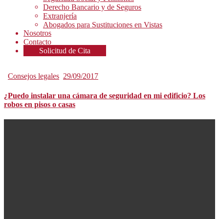
Derecho Bancario y de Seguros
Extranjería
Abogados para Sustituciones en Vistas
Nosotros
Contacto
Solicitud de Cita
Consejos legales
29/09/2017
¿Puedo instalar una cámara de seguridad en mi edificio? Los
robos en pisos o casas