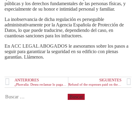
públicas y los derechos fundamentales de las personas físicas, y
especialmente de su honor e intimidad personal y familiar.
La inobservancia de dicha regulación es perseguible
administrativamente por la Agencia Española de Protección de
Datos, lo que puede traducirse, dependiendo del caso, en
cuantiosas sanciones para los infractores.
En ACC LEGAL ABOGADOS le asesoramos sobre los pasos a
seguir para garantizar la seguridad en su edificio con plenas
garantías. Llámenos.
ANTERIORES
SIGUIENTES
¿Plusvalía: Desea reclamar lo pagado demás?
Refund of the expenses paid on the constitution of the mortgage
Entradas recientes
Derechos de las parejas de hecho
¿Cómo realizar la reclamación de gastos hipotecarios?