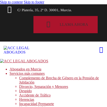
Skip to content
Skip to footer
C/ Platería, 35, 2º D. 30001, Murcia.
LLAMA AHORA
Abogados en Murcia
Servicios más comunes
Complemento de Brecha de Género en la Pensión de
Jubilación
Divorcio, Separación y Menores
Despido
Accidente de Tráfico
Herencias
Incapacidad Permanete