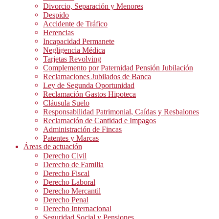
Divorcio, Separación y Menores
Despido
Accidente de Tráfico
Herencias
Incapacidad Permanete
Negligencia Médica
Tarjetas Revolving
Complemento por Paternidad Pensión Jubilación
Reclamaciones Jubilados de Banca
Ley de Segunda Oportunidad
Reclamación Gastos Hipoteca
Cláusula Suelo
Responsabilidad Patrimonial, Caídas y Resbalones
Reclamación de Cantidad e Impagos
Administración de Fincas
Patentes y Marcas
Áreas de actuación
Derecho Civil
Derecho de Familia
Derecho Fiscal
Derecho Laboral
Derecho Mercantil
Derecho Penal
Derecho Internacional
Seguridad Social y Pensiones