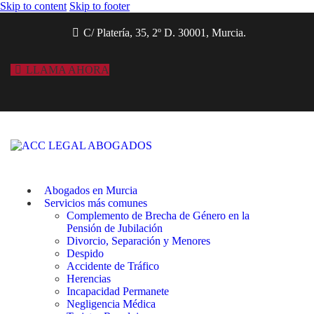
Skip to content
Skip to footer
C/ Platería, 35, 2º D. 30001, Murcia.
LLAMA AHORA
Abogados en Murcia
Servicios más comunes
Complemento de Brecha de Género en la
Pensión de Jubilación
Divorcio, Separación y Menores
Despido
Accidente de Tráfico
Herencias
Incapacidad Permanete
Negligencia Médica