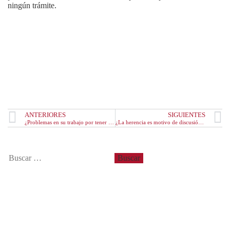
ningún trámite.
ANTERIORES
SIGUIENTES
¿Problemas en su trabajo por tener antecedentes penales?
¿La herencia es motivo de discusión familiar?
Entradas recientes
Derechos de las parejas de hecho
¿Cómo realizar la reclamación de gastos hipotecarios?