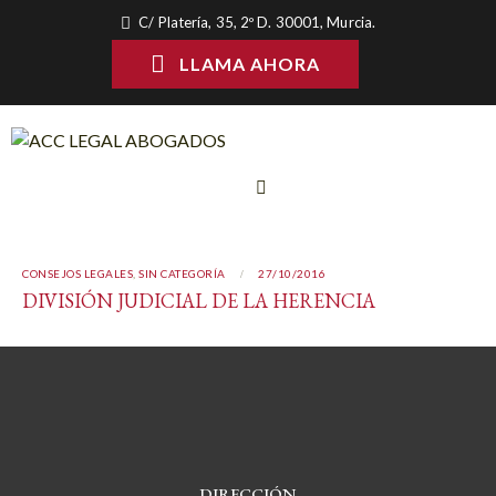
C/ Platería, 35, 2º D. 30001, Murcia.
LLAMA AHORA
CONSEJOS LEGALES
,
SIN CATEGORÍA
27/10/2016
DIVISIÓN JUDICIAL DE LA HERENCIA
DIRECCIÓN