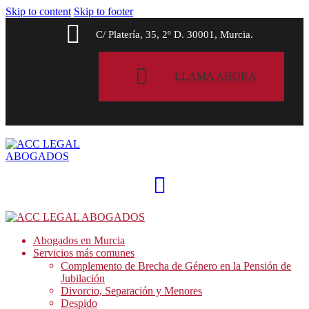
Skip to content
Skip to footer
C/ Platería, 35, 2º D. 30001, Murcia.
LLAMA AHORA
Abogados en Murcia
Servicios más comunes
Complemento de Brecha de Género en la Pensión de
Jubilación
Divorcio, Separación y Menores
Despido