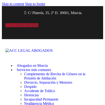
Skip to content
Skip to footer
C/ Platería, 35, 2º D. 30001, Murcia.
LLAMA AHORA
Abogados en Murcia
Servicios más comunes
Complemento de Brecha de Género en la
Pensión de Jubilación
Divorcio, Separación y Menores
Despido
Accidente de Tráfico
Herencias
Incapacidad Permanete
Negligencia Médica