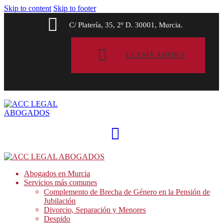
Skip to content
Skip to footer
C/ Platería, 35, 2º D. 30001, Murcia.
LLAMA AHORA
Abogados en Murcia
Servicios más comunes
Complemento de Brecha de Género en la Pensión de
Jubilación
Divorcio, Separación y Menores
Despido