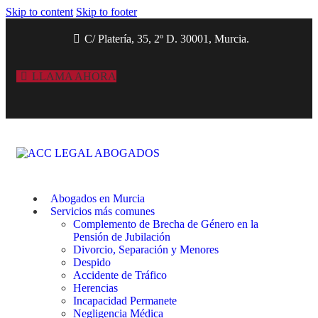
Skip to content
Skip to footer
C/ Platería, 35, 2º D. 30001, Murcia.
LLAMA AHORA
Abogados en Murcia
Servicios más comunes
Complemento de Brecha de Género en la
Pensión de Jubilación
Divorcio, Separación y Menores
Despido
Accidente de Tráfico
Herencias
Incapacidad Permanete
Negligencia Médica