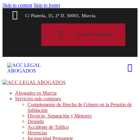
Skip to content
Skip to footer
C/ Platería, 35, 2º D. 30001, Murcia.
LLAMA AHORA
Abogados en Murcia
Servicios más comunes
Complemento de Brecha de Género en la Pensión de
Jubilación
Divorcio, Separación y Menores
Despido
Accidente de Tráfico
Herencias
Incapacidad Permanete