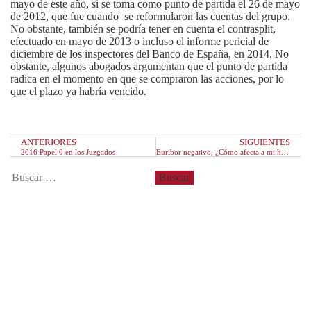
mayo de este año, si se toma como punto de partida el 26 de mayo
de 2012, que fue cuando se reformularon las cuentas del grupo.
No obstante, también se podría tener en cuenta el contrasplit,
efectuado en mayo de 2013 o incluso el informe pericial de
diciembre de los inspectores del Banco de España, en 2014. No
obstante, algunos abogados argumentan que el punto de partida
radica en el momento en que se compraron las acciones, por lo
que el plazo ya habría vencido.
ANTERIORES
SIGUIENTES
2016 Papel 0 en los Juzgados
Euribor negativo, ¿Cómo afecta a mi hipoteca?
Entradas recientes
Derechos de las parejas de hecho
¿Cómo realizar la reclamación de gastos hipotecarios?
Requisitos para acogerse a la Ley de Segunda Oportunidad
Contrato de alquiler de vivienda
¿Qué es la ley de segunda oportunidad?