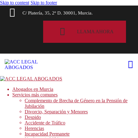
Skip to content
Skip to footer
C/ Platería, 35, 2º D. 30001, Murcia.
LLAMA AHORA
Abogados en Murcia
Servicios más comunes
Complemento de Brecha de Género en la Pensión de
Jubilación
Divorcio, Separación y Menores
Despido
Accidente de Tráfico
Herencias
Incapacidad Permanete