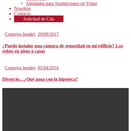
Abogados para Sustituciones en Vistas
Nosotros
Contacto
Solicitud de Cita
Consejos legales
29/09/2017
¿Puedo instalar una cámara de seguridad en mi edificio? Los
robos en pisos o casas
Consejos legales
05/04/2016
Divorcio…¿Qué pasa con la hipoteca?