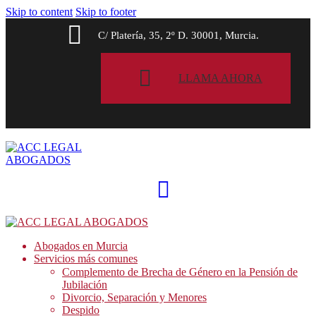
Skip to content
Skip to footer
C/ Platería, 35, 2º D. 30001, Murcia.
LLAMA AHORA
Abogados en Murcia
Servicios más comunes
Complemento de Brecha de Género en la Pensión de
Jubilación
Divorcio, Separación y Menores
Despido