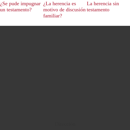
¿Se pude impugnar
¿La herencia es
La herencia sin
un testamento?
motivo de discusión
testamento
familiar?
Dirección