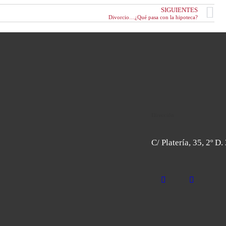
SIGUIENTES
Divorcio…¿Qué pasa con la hipoteca?
Dirección
C/ Platería, 35, 2º D