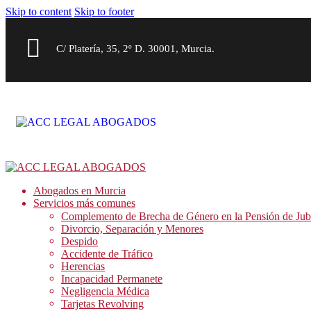
Skip to content
Skip to footer
C/ Platería, 35, 2º D. 30001, Murcia.
Abogados en Murcia
Servicios más comunes
Complemento de Brecha de Género en la Pensión de Jub
Divorcio, Separación y Menores
Despido
Accidente de Tráfico
Herencias
Incapacidad Permanete
Negligencia Médica
Tarjetas Revolving