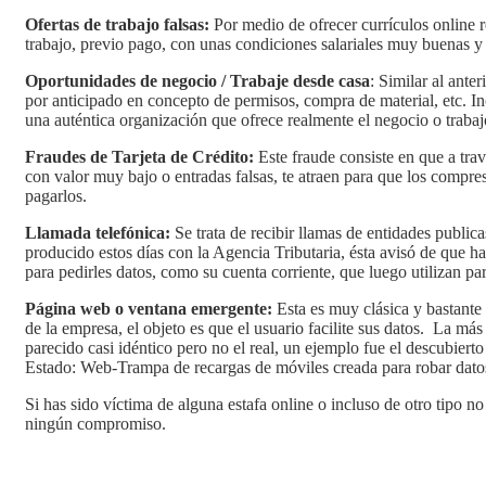
Ofertas de trabajo falsas:
Por medio de ofrecer currículos online r
trabajo, previo pago, con unas condiciones salariales muy buenas y 
Oportunidades de negocio / Trabaje desde casa
: Similar al ante
por anticipado en concepto de permisos, compra de material, etc. In
una auténtica organización que ofrece realmente el negocio o trabaj
Fraudes de Tarjeta de Crédito:
Este fraude consiste en que a tr
con valor muy bajo o entradas falsas, te atraen para que los compres 
pagarlos.
Llamada telefónica:
Se trata de recibir llamas de entidades public
producido estos días con la Agencia Tributaria, ésta avisó de que 
para pedirles datos, como su cuenta corriente, que luego utilizan pa
Página web o ventana emergente:
Esta es muy clásica y bastant
de la empresa, el objeto es que el usuario facilite sus datos. La m
parecido casi idéntico pero no el real, un ejemplo fue el descubiert
Estado: Web-Trampa de recargas de móviles creada para robar dato
Si has sido víctima de alguna estafa online o incluso de otro tipo n
ningún compromiso.