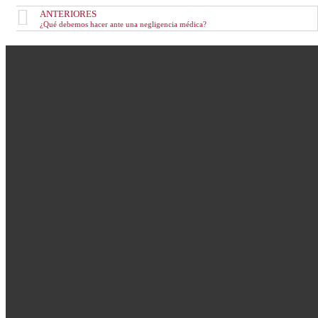
ANTERIORES
¿Qué debemos hacer ante una negligencia médica?