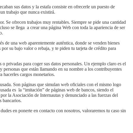
ecaban sus datos y la estafa consiste en ofrecerle un puesto de
un trabajo que nunca existirá.
rior. Se ofrecen trabajos muy rentables. Siempre se pide una cantidad
cluso se llega a crear una página Web con toda la apariencia de ser
o.
avés de una web aparentemente auténtica, donde se venden bienes
por su bajo valor o rebaja, y te piden tu tarjeta de crédito para
as o privadas para coger sus datos personales. Un ejemplo claro es el
hay personas que están llamando en su nombre a los contribuyentes
ra hacerles cargos monetarios.
e usada. Son páginas que simulan web oficiales con el mismo logo
ás usada es la “imitación” de páginas web de bancos, siendo el
o por la Asociación de Internautas y denunciado a las fuerzas del
s bancarios.
o dudes en ponerte en contacto con nosotros, valoraremos tu caso sin