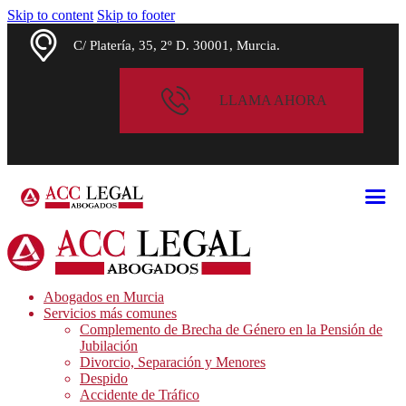
Skip to content
Skip to footer
C/ Platería, 35, 2º D. 30001, Murcia.
LLAMA AHORA
Abogados en Murcia
Servicios más comunes
Complemento de Brecha de Género en la Pensión de
Jubilación
Divorcio, Separación y Menores
Despido
Accidente de Tráfico