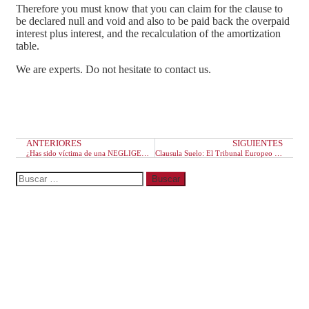
Therefore you must know that you can claim for the clause to
be declared null and void and also to be paid back the overpaid
interest plus interest, and the recalculation of the amortization
table.
We are experts. Do not hesitate to contact us.
ANTERIORES
SIGUIENTES
¿Has sido víctima de una NEGLIGENCIA MÉDICA?
Clausula Suelo: El Tribunal Europeo ordena la devolución total
Entradas recientes
Derechos de las parejas de hecho
¿Cómo realizar la reclamación de gastos hipotecarios?
Requisitos para acogerse a la Ley de Segunda
Oportunidad
Contrato de alquiler de vivienda