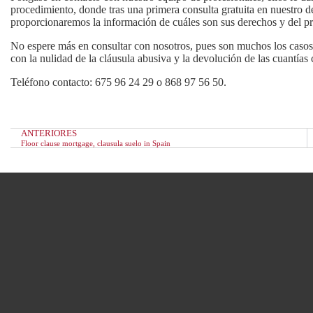
procedimiento, donde tras una
primera consulta gratuita
en nuestro d
proporcionaremos la información de cuáles son sus derechos y del pr
No espere más en consultar con nosotros, pues son muchos los casos 
con la nulidad de la cláusula abusiva y la devolución de las cuantías
Teléfono contacto: 675 96 24 29 o 868 97 56 50.
ANTERIORES
Floor clause mortgage, clausula suelo in Spain