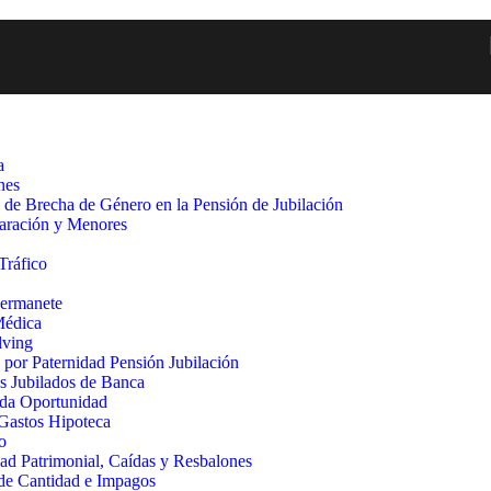
a
nes
e Brecha de Género en la Pensión de Jubilación
aración y Menores
Tráfico
Permanete
Médica
lving
or Paternidad Pensión Jubilación
s Jubilados de Banca
da Oportunidad
Gastos Hipoteca
o
ad Patrimonial, Caídas y Resbalones
de Cantidad e Impagos