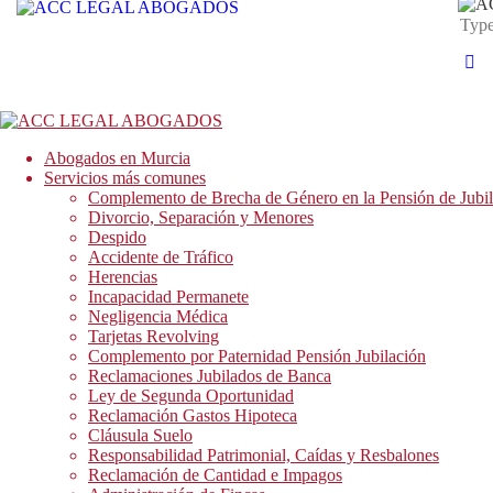
Abogados en Murcia
Servicios más comunes
Complemento de Brecha de Género en la Pensión de Jubil
Divorcio, Separación y Menores
Despido
Accidente de Tráfico
Herencias
Incapacidad Permanete
Negligencia Médica
Tarjetas Revolving
Complemento por Paternidad Pensión Jubilación
Reclamaciones Jubilados de Banca
Ley de Segunda Oportunidad
Reclamación Gastos Hipoteca
Cláusula Suelo
Responsabilidad Patrimonial, Caídas y Resbalones
Reclamación de Cantidad e Impagos