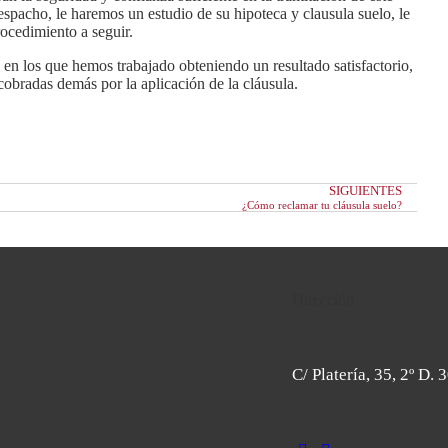
espacho, le haremos un
estudio de su hipoteca y clausula suelo
, le
ocedimiento a seguir.
en los que hemos trabajado obteniendo un resultado satisfactorio,
 cobradas demás por la aplicación de la cláusula.
SIGUIENTES
¿Cómo reclamar tu cláusula suelo?
Dirección
C/ Platería, 35, 2º D.