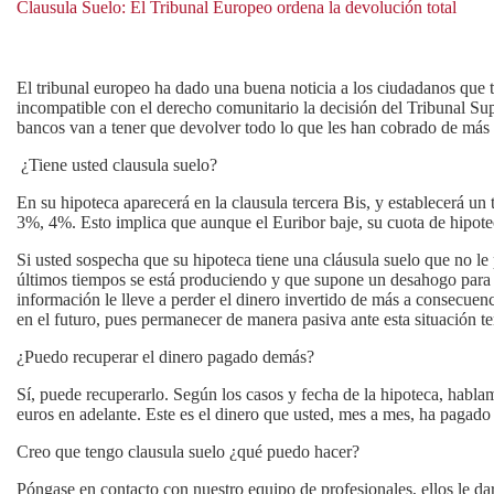
Clausula Suelo: El Tribunal Europeo ordena la devolución total
El tribunal europeo ha dado una buena noticia a los ciudadanos que 
incompatible con el derecho comunitario la decisión del Tribunal Sup
bancos van a tener que devolver todo lo que les han cobrado de más e
¿Tiene usted clausula suelo?
En su hipoteca aparecerá en la clausula tercera Bis, y establecerá un 
3%, 4%. Esto implica que aunque el Euribor baje, su cuota de hipote
Si usted sospecha que su hipoteca tiene una cláusula suelo que no le p
últimos tiempos se está produciendo y que supone un desahogo para e
información le lleve a perder el dinero invertido de más a consecuen
en el futuro, pues permanecer de manera pasiva ante esta situación t
¿Puedo recuperar el dinero pagado demás?
Sí, puede recuperarlo. Según los casos y fecha de la hipoteca, habl
euros en adelante. Este es el dinero que usted, mes a mes, ha pagad
Creo que tengo clausula suelo ¿qué puedo hacer?
Póngase en contacto con nuestro equipo de profesionales, ellos le dar