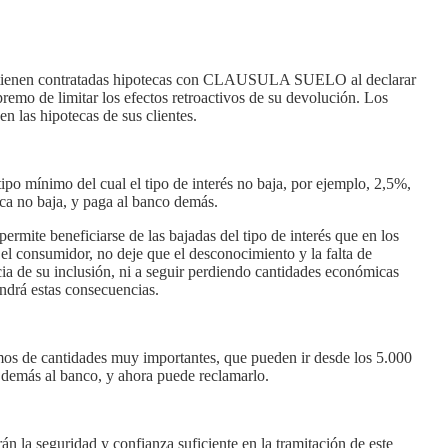
tienen contratadas
hipotecas con CLAUSULA SUELO
al declarar
remo de limitar los efectos retroactivos de su devolución. Los
n las hipotecas de sus clientes.
tipo mínimo del cual el tipo de interés no baja, por ejemplo, 2,5%,
ca no baja, y paga al banco demás.
ermite beneficiarse de las bajadas del tipo de interés que en los
l consumidor, no deje que el desconocimiento y la falta de
cia de su inclusión, ni a seguir perdiendo cantidades económicas
endrá estas consecuencias.
amos de cantidades muy importantes, que pueden ir desde los 5.000
o demás al banco, y ahora puede reclamarlo.
án la seguridad y confianza suficiente en la tramitación de este