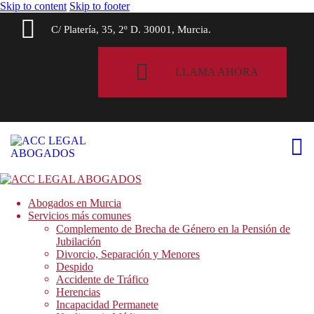
Skip to content
Skip to footer
C/ Platería, 35, 2º D. 30001, Murcia.
LLAMA AHORA
Abogados en Murcia
Servicios más comunes
Complemento de Brecha de Género en la Pensión de
Jubilación
Divorcio, Separación y Menores
Despido
Accidente de Tráfico
Herencias
Incapacidad Permanete