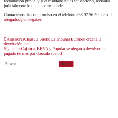
reclamación previa, y si el resultado no es satisfactorio, reclamar
judicialmente lo que le corresponde.
Contáctenos sin compromiso en el teléfono 868 97 56 50 o email
abogados@acclegal.es
Anteriores
Clausula Suelo: El Tribunal Europeo ordena la
devolución total
Siguientes
Cajamar, BBVA y Popular se niegan a devolver lo
pagado de más por clausula suelo
Entradas recientes
Derechos de las parejas de hecho
¿Cómo realizar la reclamación de gastos hipotecarios?
Requisitos para acogerse a la Ley de Segunda Oportunidad
Contrato de alquiler de vivienda
¿Qué es la ley de segunda oportunidad?