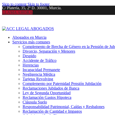
Skip to content
Skip to footer
C/ Platería, 35, 2º D. 30001, Murcia.
LLAMA AHORA
Abogados en Murcia
Servicios más comunes
Complemento de Brecha de Género en la Pensión de Jub
Divorcio, Separación y Menores
Despido
Accidente de Tráfico
Herencias
Incapacidad Permanete
Negligencia Médica
Tarjetas Revolving
Complemento por Paternidad Pensión Jubilación
Reclamaciones Jubilados de Banca
Ley de Segunda Oportunidad
Reclamación Gastos Hipoteca
Cláusula Suelo
Responsabilidad Patrimonial, Caídas y Resbalones
Reclamación de Cantidad e Impagos