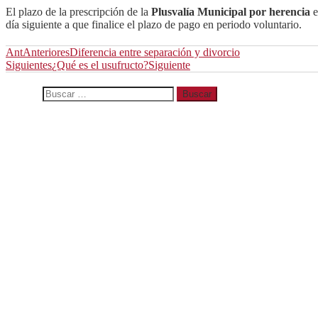
El plazo de la prescripción de la
Plusvalía Municipal por herencia
e
día siguiente a que finalice el plazo de pago en periodo voluntario.
Ant
Anteriores
Diferencia entre separación y divorcio
Siguientes
¿Qué es el usufructo?
Siguiente
Buscar:
Entradas recientes
Derechos de las parejas de hecho
¿Cómo realizar la reclamación de gastos hipotecarios?
Requisitos para acogerse a la Ley de Segunda Oportunidad
Contrato de alquiler de vivienda
¿Qué es la ley de segunda oportunidad?
Categorías
Conceptos legales
(14)
Consejos legales
(42)