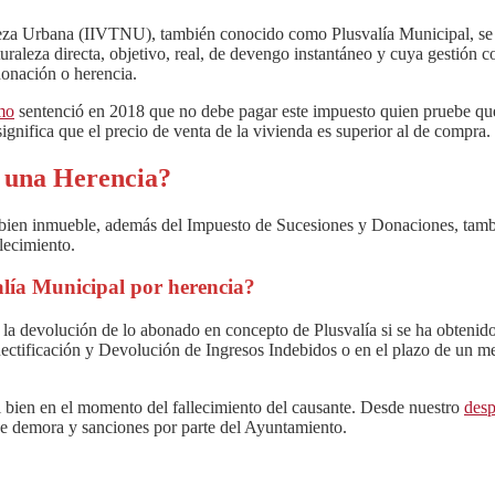
leza Urbana (IIVTNU), también conocido como Plusvalía Municipal, se 
uraleza directa, objetivo, real, de devengo instantáneo y cuya gestión 
donación o herencia.
mo
sentenció en 2018 que no debe pagar este impuesto quien pruebe que v
gnifica que el precio de venta de la vivienda es superior al de compra.
n una Herencia?
 bien inmueble, además del Impuesto de Sucesiones y Donaciones, tambi
lecimiento.
alía Municipal por herencia?
 la devolución de lo abonado en concepto de Plusvalía si se ha obtenido 
Rectificación y Devolución de Ingresos Indebidos o en el plazo de un me
el bien en el momento del fallecimiento del causante. Desde nuestro
desp
 de demora y sanciones por parte del Ayuntamiento.