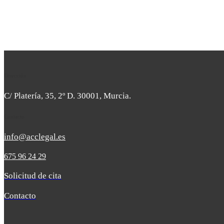
english
(3)
Noticias legales
(15)
Noticias y prensa
(1)
Sin categoría
(5)
Uncategorized
(2)
Dirección
C/ Platería, 35, 2º D. 30001, Murcia.
Contacto
info@acclegal.es
675 96 24 29
Solicitud de cita
Contacto