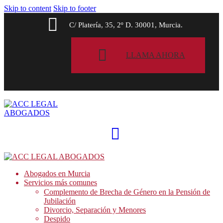
Skip to content
Skip to footer
C/ Platería, 35, 2º D. 30001, Murcia.
LLAMA AHORA
Abogados en Murcia
Servicios más comunes
Complemento de Brecha de Género en la Pensión de
Jubilación
Divorcio, Separación y Menores
Despido